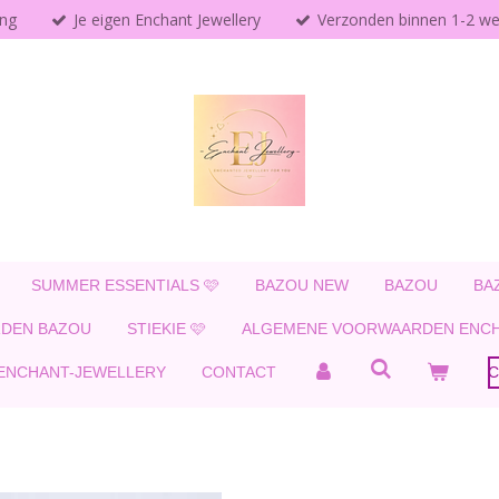
ing
Je eigen Enchant Jewellery
Verzonden binnen 1-2 w
SUMMER ESSENTIALS 🩷
BAZOU NEW
BAZOU
BA
DEN BAZOU
STIEKIE 🩷
ALGEMENE VOORWAARDEN ENCH
 ENCHANT-JEWELLERY
CONTACT
C