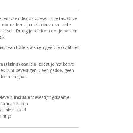
allen of eindeloos zoeken in je tas. Onze
oonkoorden
zijn niet alleen een echte
ktisch. Draag je telefoon om je pols en
ik.
kt van toffe kralen en geeft je outfit net
vestiging/kaartje
, zodat je het koord
oes kunt bevestigen. Geen gedoe, geen
ikken en gaan.
eleverd
inclusief
bevestigingskaartje
premium kralen
tainless steel
f ring)