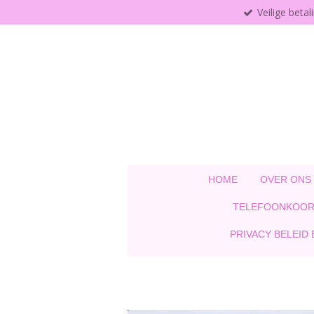
Veilige betal
Ga
direct
naar
de
hoofdinhoud
HOME
OVER ONS
TELEFOONKOOR
PRIVACY BELEID