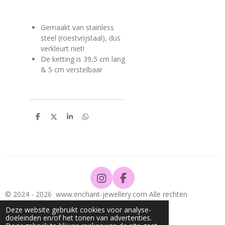
Gemaakt van stainless
steel (roestvrijstaal), dus
verkleurt niet!
De ketting is 39,5 cm lang
& 5 cm verstelbaar
D
D
S
D
e
e
h
e
l
e
a
l
e
l
r
e
n
e
n
I
F
n
a
© 2024 - 2026 www.enchant-jewellery.com Alle rechten
s
c
voorbehouden @enchant-jewellery
Deze website gebruikt cookies voor analyse-
t
e
Powered by
JouwWeb
doeleinden en/of het tonen van advertenties.
a
b