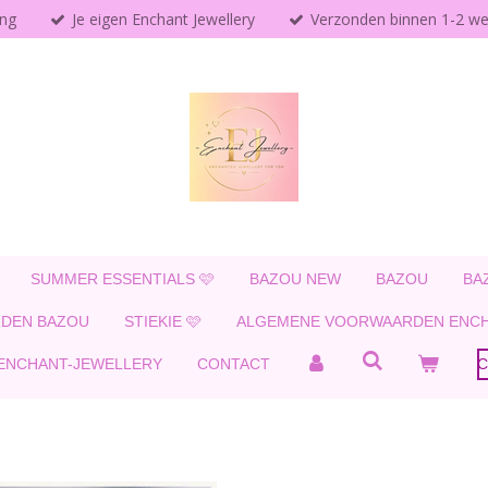
ing
Je eigen Enchant Jewellery
Verzonden binnen 1-2 w
SUMMER ESSENTIALS 🩷
BAZOU NEW
BAZOU
BA
DEN BAZOU
STIEKIE 🩷
ALGEMENE VOORWAARDEN ENCH
 ENCHANT-JEWELLERY
CONTACT
C