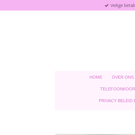
Veilige betal
Ga
direct
naar
de
hoofdinhoud
HOME
OVER ONS
TELEFOONKOOR
PRIVACY BELEID