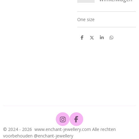
One size
D
D
S
D
e
e
h
e
l
e
a
l
e
l
r
e
n
e
n
I
F
n
a
© 2024 - 2026 www.enchant-jewellery.com Alle rechten
s
c
voorbehouden @enchant-jewellery