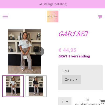
Veilige betaling
Ga
direct
naar
de
hoofdinhoud
GABI SET
€ 44,95
GRATIS verzending
Kleur
In
winkelwagen