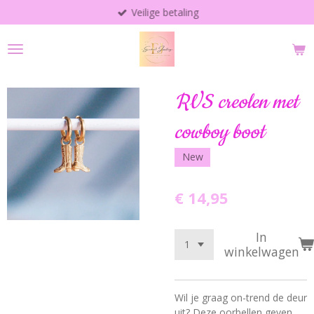
Veilige betaling
Ga
direct
naar
de
hoofdinhoud
RVS creolen met
cowboy boot
New
€ 14,95
In
winkelwagen
Wil je graag on-trend de deur
uit? Deze oorbellen geven