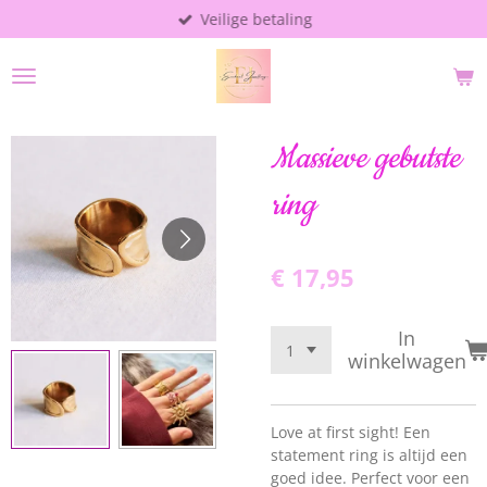
Veilige betaling
Ga
direct
naar
de
hoofdinhoud
Massieve gebutste
ring
€ 17,95
In
winkelwagen
Love at first sight! Een
statement ring is altijd een
goed idee. Perfect voor een