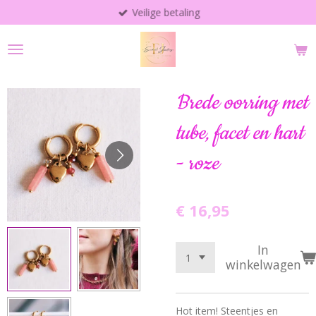
Veilige betaling
Ga
direct
naar
de
hoofdinhoud
Brede oorring met
tube, facet en hart
- roze
€ 16,95
In
winkelwagen
Hot item! Steentjes en