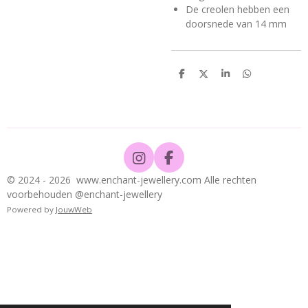
De creolen hebben een
doorsnede van 14 mm
D
D
S
D
e
e
h
e
l
e
a
l
e
l
r
e
n
e
n
I
F
n
a
© 2024 - 2026 www.enchant-jewellery.com Alle rechten
s
c
voorbehouden @enchant-jewellery
t
e
Powered by
JouwWeb
a
b
g
o
r
o
a
k
m