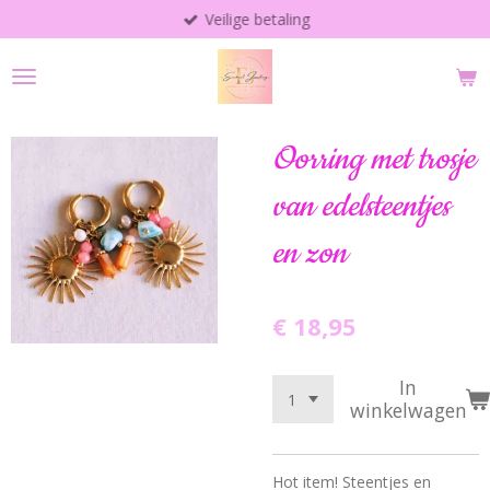
Veilige betaling
Ga
direct
naar
de
hoofdinhoud
Oorring met trosje
van edelsteentjes
en zon
€ 18,95
In
winkelwagen
Hot item! Steentjes en