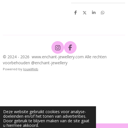
D
D
S
D
e
e
h
e
l
e
a
l
e
l
r
e
n
e
n
I
F
n
a
© 2024 - 2026 www.enchant-jewellery.com Alle rechten
s
c
voorbehouden @enchant-jewellery
t
e
Powered by
JouwWeb
a
b
g
o
r
o
a
k
m
Deze website gebruikt cookies voor analyse-
doeleinden en/of het tonen van advertenties.
Door gebruik te blijven maken van de site gaat
u hiermee akkoord.