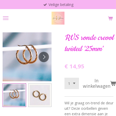
Veilige betaling
Ga
direct
naar
de
hoofdinhoud
RVS ronde creool
twisted '25mm'
€ 14,95
In
winkelwagen
Wil je graag on-trend de deur
uit? Deze oorbellen geven
een extra dimensie aan je