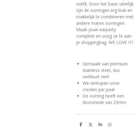
outfit. Door het basic uiterlijk
zijn de oorringen erg leuk en
makkelijk te combineren met
andere maten oorringen.
Maak jouw earparty
compleet en voeg ze te aan
je shoppingbag. WE LOVE IT!
Gemaakt van premium
stainless steel, dus
verkleurt niet!
We verkopen onze
creolen per paar
De oorring heeft een
doorsnede van 25mm
D
D
S
D
e
e
h
e
l
e
a
l