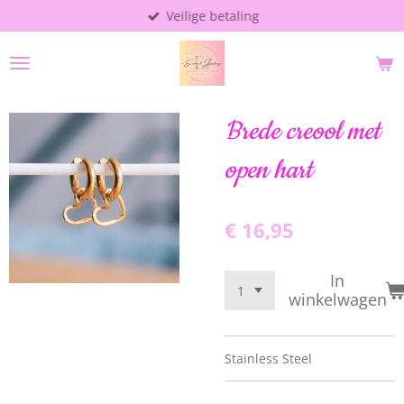
Veilige betaling
Ga
direct
naar
de
hoofdinhoud
Brede creool met
open hart
€ 16,95
In
winkelwagen
Stainless Steel