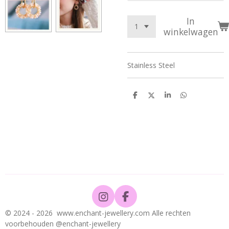
In
winkelwagen
Stainless Steel
D
D
S
D
e
e
h
e
l
e
a
l
e
l
r
e
n
e
n
I
F
n
a
© 2024 - 2026 www.enchant-jewellery.com Alle rechten
s
c
voorbehouden @enchant-jewellery