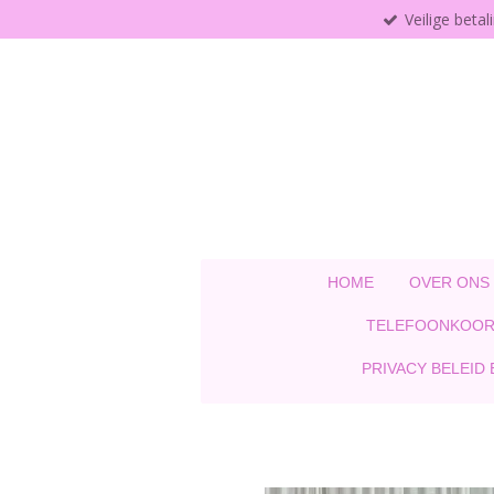
Veilige betal
Ga
direct
naar
de
hoofdinhoud
HOME
OVER ONS
TELEFOONKOOR
PRIVACY BELEID