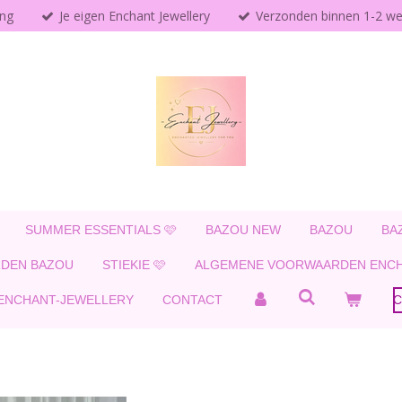
ing
Je eigen Enchant Jewellery
Verzonden binnen 1-2 w
SUMMER ESSENTIALS 🩷
BAZOU NEW
BAZOU
BA
DEN BAZOU
STIEKIE 🩷
ALGEMENE VOORWAARDEN ENCH
 ENCHANT-JEWELLERY
CONTACT
C