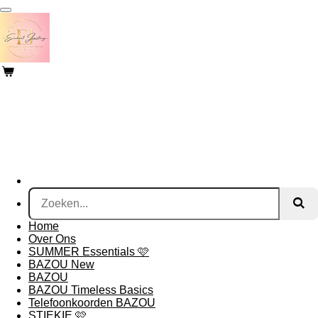
Ga
direct
naar
de
hoofdinhoud
Home
Over Ons
SUMMER Essentials 🩷
BAZOU New
BAZOU
BAZOU Timeless Basics
Telefoonkoorden BAZOU
STIEKIE 🩷