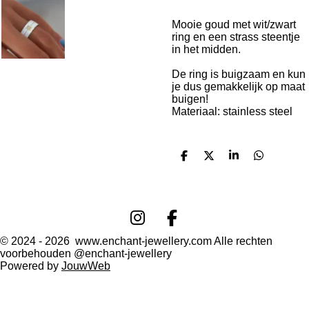
Mooie goud met wit/zwart
ring en een strass steentje
in het midden.
De ring is buigzaam en kun
je dus gemakkelijk op maat
buigen!
Materiaal: stainless steel
D
D
S
D
e
e
h
e
l
e
a
l
e
l
r
e
n
e
n
I
F
n
a
© 2024 - 2026 www.enchant-jewellery.com Alle rechten
voorbehouden @enchant-jewellery
s
c
Powered by
JouwWeb
t
e
a
b
g
o