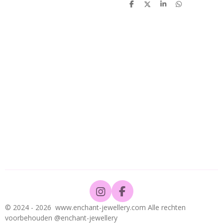
D
D
S
D
e
e
h
e
l
e
a
l
e
l
r
e
n
e
n
I
F
n
a
© 2024 - 2026 www.enchant-jewellery.com Alle rechten
s
c
voorbehouden @enchant-jewellery