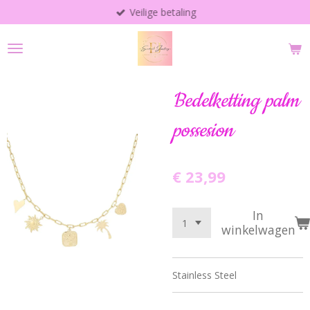
Veilige betaling
Ga
direct
naar
de
hoofdinhoud
Bedelketting palm
possesion
€ 23,99
In
winkelwagen
Stainless Steel