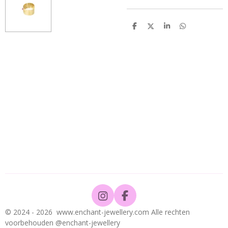
D
D
S
D
e
e
h
e
l
e
a
l
e
l
r
e
n
e
n
I
F
n
a
© 2024 - 2026 www.enchant-jewellery.com Alle rechten
s
c
voorbehouden @enchant-jewellery