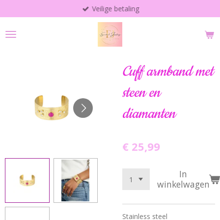
Veilige betaling
Ga
direct
naar
de
hoofdinhoud
Cuff armband met
steen en
diamanten
€ 25,99
In
winkelwagen
Stainless steel