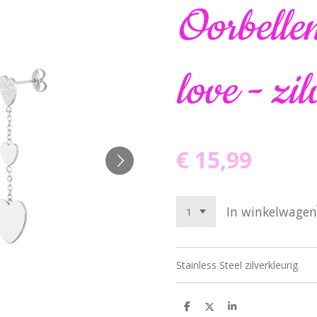
Oorbellen
love - zil
€ 15,99
In winkelwagen
Stainless Steel zilverkleurig
D
D
S