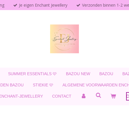
ing
Je eigen Enchant Jewellery
Verzonden binnen 1-2 w
SUMMER ESSENTIALS 🩷
BAZOU NEW
BAZOU
BA
DEN BAZOU
STIEKIE 🩷
ALGEMENE VOORWAARDEN ENCH
 ENCHANT-JEWELLERY
CONTACT
C