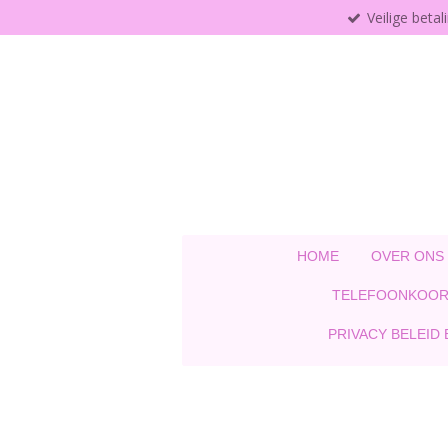
Veilige betal
Ga
direct
naar
de
hoofdinhoud
HOME
OVER ONS
TELEFOONKOOR
PRIVACY BELEID