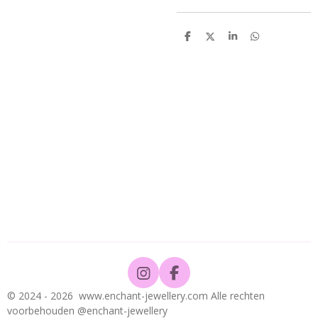
D
D
S
D
e
e
h
e
l
e
a
l
e
l
r
e
n
e
n
I
F
n
a
© 2024 - 2026 www.enchant-jewellery.com Alle rechten
s
c
voorbehouden @enchant-jewellery