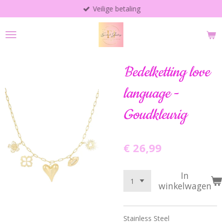
Veilige betaling
Ga
direct
naar
de
hoofdinhoud
Bedelketting love
language -
Goudkleurig
€ 26,99
In
winkelwagen
Stainless Steel